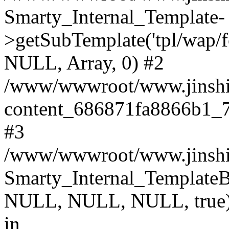
Smarty_Internal_Template-
>getSubTemplate('tpl/wap/
NULL, Array, 0) #2
/www/wwwroot/www.jinshimi
content_686871fa8866b1_7
#3
/www/wwwroot/www.jinshimi
Smarty_Internal_TemplateBas
NULL, NULL, NULL, true
in