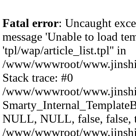
Fatal error
: Uncaught exce
message 'Unable to load temp
'tpl/wap/article_list.tpl'' in
/www/wwwroot/www.jinshimi
Stack trace: #0
/www/wwwroot/www.jinshimi
Smarty_Internal_Template
NULL, NULL, false, false, 
/www/wwwroot/www.jinshimi