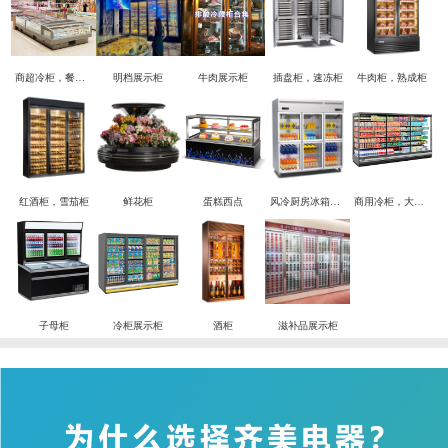
商超冷柜，餐饮酒店冷柜，实验室冷柜定制解决方案
明档展示柜
牛肉展示柜
插盘柜，速冻柜
牛肉柜，熟成柜
红酒柜，雪茄柜
鲜花柜
蛋糕西点
风冷厨房冰箱， 四六门
商用冷柜，大型冷柜
子母柜
冷柜展示柜
酒柜
滋补品展示柜