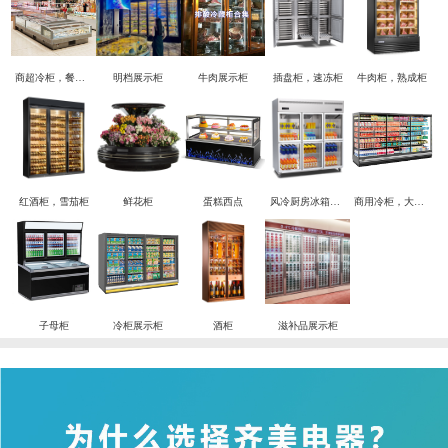
商超冷柜，餐饮酒店冷柜，实验室冷柜定制解决方案
明档展示柜
牛肉展示柜
插盘柜，速冻柜
牛肉柜，熟成柜
红酒柜，雪茄柜
鲜花柜
蛋糕西点
风冷厨房冰箱， 四六门
商用冷柜，大型冷柜
子母柜
冷柜展示柜
酒柜
滋补品展示柜