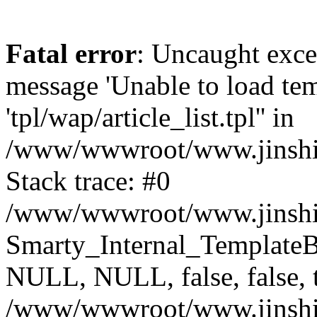
Fatal error
: Uncaught exce
message 'Unable to load temp
'tpl/wap/article_list.tpl'' in
/www/wwwroot/www.jinshimi
Stack trace: #0
/www/wwwroot/www.jinshimi
Smarty_Internal_Template
NULL, NULL, false, false, 
/www/wwwroot/www.jinshimi