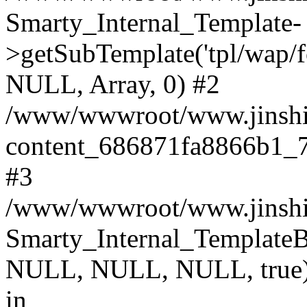
Smarty_Internal_Template-
>getSubTemplate('tpl/wap/
NULL, Array, 0) #2
/www/wwwroot/www.jinshimi
content_686871fa8866b1_7
#3
/www/wwwroot/www.jinshimi
Smarty_Internal_TemplateBas
NULL, NULL, NULL, true
in