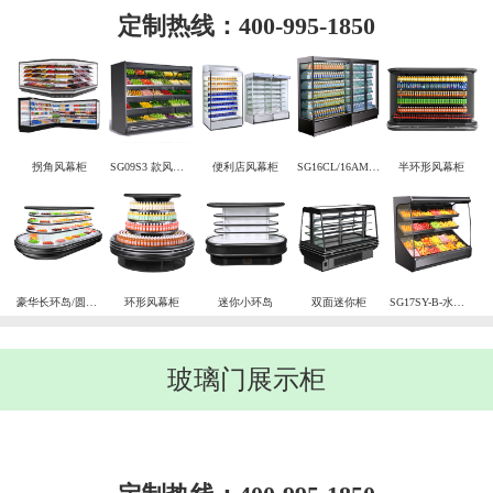
定制热线：400-995-1850
拐角风幕柜
SG09S3 款风幕柜
便利店风幕柜
SG16CL/16AM便利店组合柜
半环形风幕柜
豪华长环岛/圆环岛
环形风幕柜
迷你小环岛
双面迷你柜
SG17SY-B-水果柜
玻璃门展示柜