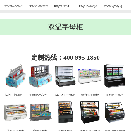
RT-(270~350)/L 冷藏柜
RT-(58~68)2R/L 前后弧形玻璃门
RT-(78~98)/L 冷藏柜
RT-(215~280)/L 冷藏柜
RT-78L-(7/8) 冷藏柜
双温字母柜
定制热线：400-995-1850
六小门上两层子母柜冷冻冷藏
子母柜冷冻冷藏展示柜
SG16SE-子母柜
组合式子母柜
便利店子母柜
冰淇淋子母柜
商超子母柜
子母便利柜
冷热双温子母柜
冷热双温子母柜