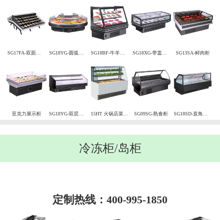
SG17FA-双面台阶柜
SG18YG-圆弧冷藏柜
SG18BF-牛羊肉柜
SG18XG-带盖鲜肉柜
SG13SA-鲜肉柜
亚克力展示柜
SG18YG-双层肉柜冷藏柜
15HT 火锅店菜品自选台
SG09SG-熟食柜
SG18SD-直角熟食柜
冷冻柜/岛柜
定制热线：400-995-1850